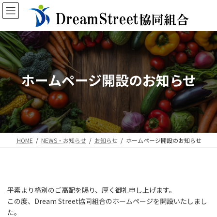
Skip
Skip
to
to
the
the
content
Navigation
ホームページ開設のお知らせ
HOME
NEWS・お知らせ
お知らせ
ホームページ開設のお知らせ
平素より格別のご高配を賜り、厚く御礼申し上げます。
この度、Dream Street協同組合のホームページを開設いたしまし
た。