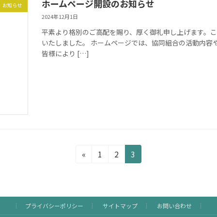
ホームページ開設のお知らせ
お知らせ
2024年12月1日
平素より格別のご高配を賜り、厚く御礼申し上げます。この度
いたしました。 ホームページでは、協同組合の活動内容
皆様により […]
Page
Page
Page
«
1
2
3
プライバシーポリシー
サイトマップ
お問い合わせ