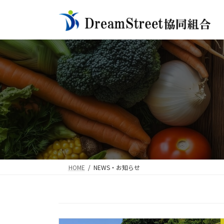
Skip
Skip
to
to
the
the
content
Navigation
HOME
NEWS・お知らせ